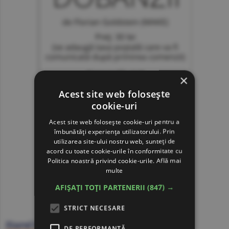
×
Acest site web folosește
cookie-uri
Acest site web folosește cookie-uri pentru a
îmbunătăți experiența utilizatorului. Prin
utilizarea site-ului nostru web, sunteți de
acord cu toate cookie-urile în conformitate cu
Politica noastră privind cookie-urile.
Află mai
multe
AFIȘAȚI TOȚI PARTENERII
(847) →
STRICT NECESARE
Ziarul BURSA
DE PERFORMANȚĂ