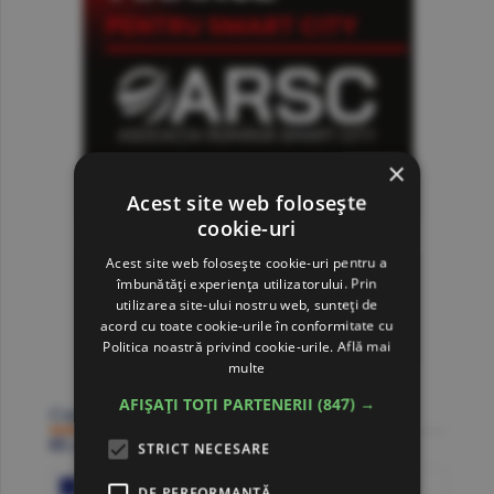
×
Acest site web folosește
cookie-uri
Acest site web folosește cookie-uri pentru a
îmbunătăți experiența utilizatorului. Prin
utilizarea site-ului nostru web, sunteți de
acord cu toate cookie-urile în conformitate cu
Politica noastră privind cookie-urile.
Află mai
multe
AFIȘAȚI TOȚI PARTENERII
(847) →
Curs valutar BNR
05 Aug. 2026
STRICT NECESARE
Euro
5.2489
DE PERFORMANȚĂ