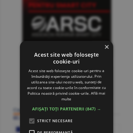
×
Acest site web folosește
cookie-uri
Acest site web folosește cookie-uri pentru a
îmbunătăți experiența utilizatorului. Prin
utilizarea site-ului nostru web, sunteți de
acord cu toate cookie-urile în conformitate cu
Politica noastră privind cookie-urile.
Află mai
multe
AFIȘAȚI TOȚI PARTENERII
(847) →
Curs valutar BNR
05 Aug. 2026
STRICT NECESARE
Euro
5.2489
DE PERFORMANȚĂ