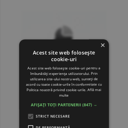
×
Acest site web folosește
cookie-uri
Acest site web folosește cookie-uri pentru a
îmbunătăți experiența utilizatorului. Prin
utilizarea site-ului nostru web, sunteți de
acord cu toate cookie-urile în conformitate cu
Politica noastră privind cookie-urile.
Află mai
multe
AFIȘAȚI TOȚI PARTENERII
(847) →
STRICT NECESARE
DE PERFORMANȚĂ