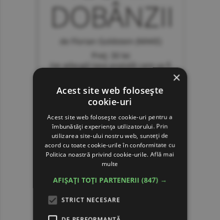
×
Acest site web folosește
cookie-uri
Acest site web folosește cookie-uri pentru a
îmbunătăți experiența utilizatorului. Prin
utilizarea site-ului nostru web, sunteți de
acord cu toate cookie-urile în conformitate cu
Politica noastră privind cookie-urile.
Află mai
multe
AFIȘAȚI TOȚI PARTENERII
(847) →
STRICT NECESARE
DE PERFORMANȚĂ