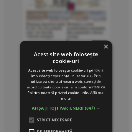
×
Acest site web folosește
cookie-uri
Acest site web folosește cookie-uri pentru a
îmbunătăți experiența utilizatorului. Prin
utilizarea site-ului nostru web, sunteți de
acord cu toate cookie-urile în conformitate cu
Politica noastră privind cookie-urile.
Află mai
multe
AFIȘAȚI TOȚI PARTENERII
(847) →
STRICT NECESARE
DE PERFORMANȚĂ