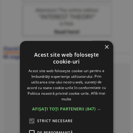
×
Ziarul BURSA
Acest site web folosește
06 august
cookie-uri
Click să citeşti ziarul
Acest site web folosește cookie-uri pentru a
îmbunătăți experiența utilizatorului. Prin
utilizarea site-ului nostru web, sunteți de
acord cu toate cookie-urile în conformitate cu
Politica noastră privind cookie-urile.
Află mai
multe
AFIȘAȚI TOȚI PARTENERII
(847) →
STRICT NECESARE
DE PERFORMANȚĂ