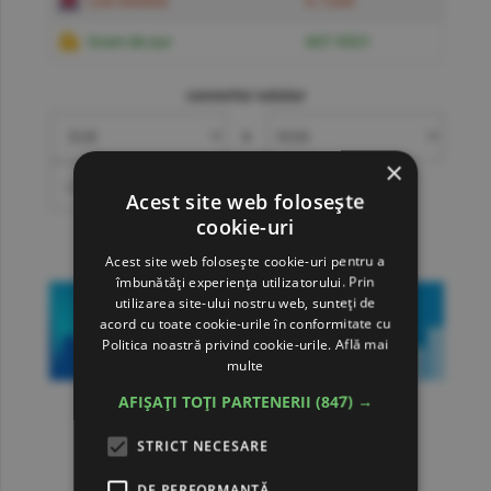
Liră sterlină
6.1244
Gram de aur
607.9521
convertor valutar
»
×
=
?
Acest site web folosește
cookie-uri
mai multe cotaţii valutare
Acest site web folosește cookie-uri pentru a
îmbunătăți experiența utilizatorului. Prin
utilizarea site-ului nostru web, sunteți de
acord cu toate cookie-urile în conformitate cu
Politica noastră privind cookie-urile.
Află mai
multe
AFIȘAȚI TOȚI PARTENERII
(847) →
STRICT NECESARE
DE PERFORMANȚĂ