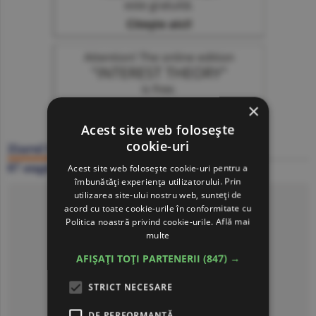
×
Acest site web folosește
cookie-uri
Ziarul BURSA
07 august
Acest site web folosește cookie-uri pentru a
îmbunătăți experiența utilizatorului. Prin
Click să citeşti ziarul
utilizarea site-ului nostru web, sunteți de
acord cu toate cookie-urile în conformitate cu
Politica noastră privind cookie-urile.
Află mai
multe
AFIȘAȚI TOȚI PARTENERII
(847) →
STRICT NECESARE
DE PERFORMANȚĂ