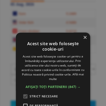
05 Aug. 2026
Euro
5.2489
Dolar SUA
4.5480
Franc elveţian
5.6210
×
Liră sterlină
6.1244
Acest site web folosește
cookie-uri
Gram de aur
607.9521
Acest site web folosește cookie-uri pentru a
convertor valutar
îmbunătăți experiența utilizatorului. Prin
utilizarea site-ului nostru web, sunteți de
»
acord cu toate cookie-urile în conformitate cu
Politica noastră privind cookie-urile.
Află mai
=
multe
?
AFIȘAȚI TOȚI PARTENERII
(847) →
mai multe cotaţii valutare
STRICT NECESARE
DE PERFORMANȚĂ