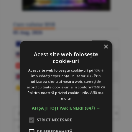
Curs valutar BNR
05 Aug. 2026
×
Euro
5.2489
Acest site web folosește
Dolar SUA
4.5480
cookie-uri
Franc elveţian
5.6210
Acest site web folosește cookie-uri pentru a
îmbunătăți experiența utilizatorului. Prin
Liră sterlină
6.1244
utilizarea site-ului nostru web, sunteți de
acord cu toate cookie-urile în conformitate cu
Gram de aur
607.9521
Politica noastră privind cookie-urile.
Află mai
multe
convertor valutar
AFIȘAȚI TOȚI PARTENERII
(847) →
»
STRICT NECESARE
=
?
DE PERFORMANȚĂ