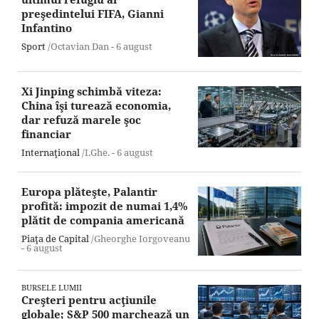
preşedintelui FIFA, Gianni
Infantino
Sport
/Octavian Dan -
6 august
Xi Jinping schimbă viteza:
China îşi turează economia,
dar refuză marele şoc
financiar
Internaţional
/I.Ghe. -
6 august
Europa plăteşte, Palantir
profită: impozit de numai 1,4%
plătit de compania americană
Piaţa de Capital
/Gheorghe Iorgoveanu
-
6 august
BURSELE LUMII
Creşteri pentru acţiunile
globale; S&P 500 marchează un