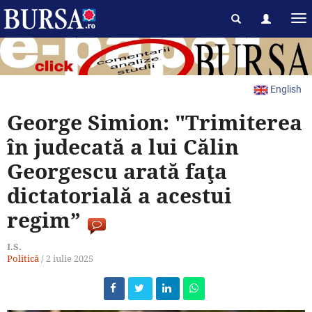
English
George Simion: "Trimiterea
în judecată a lui Călin
Georgescu arată faţa
dictatorială a acestui
regim”
I.S.
Politică
/
2 iulie 2025