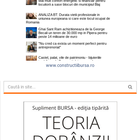
www.constructiibursa.ro