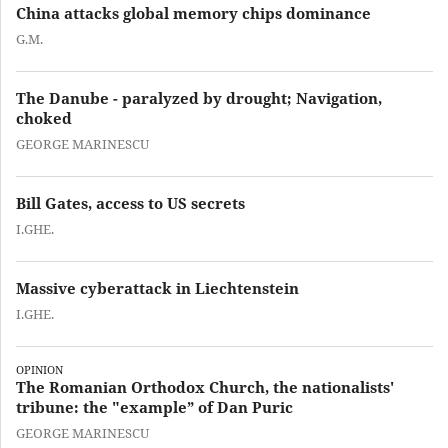
China attacks global memory chips dominance
G.M.
The Danube - paralyzed by drought; Navigation,
choked
GEORGE MARINESCU
Bill Gates, access to US secrets
I.GHE.
Massive cyberattack in Liechtenstein
I.GHE.
OPINION
The Romanian Orthodox Church, the nationalists'
tribune: the "example” of Dan Puric
GEORGE MARINESCU