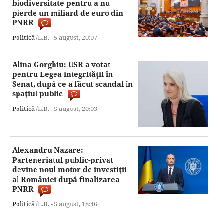
biodiversitate pentru a nu
pierde un miliard de euro din
PNRR
Politică
/L.B. -
5 august,
20:07
Alina Gorghiu: USR a votat
pentru Legea integrităţii în
Senat, după ce a făcut scandal în
spaţiul public
Politică
/L.B. -
5 august,
20:03
Alexandru Nazare:
Parteneriatul public-privat
devine noul motor de investiţii
al României după finalizarea
PNRR
Politică
/L.B. -
5 august,
18:46