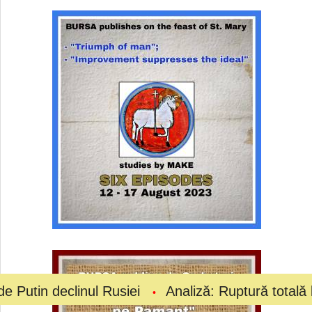
linul Rusiei
Analiză: Ruptură totală la vârful fot