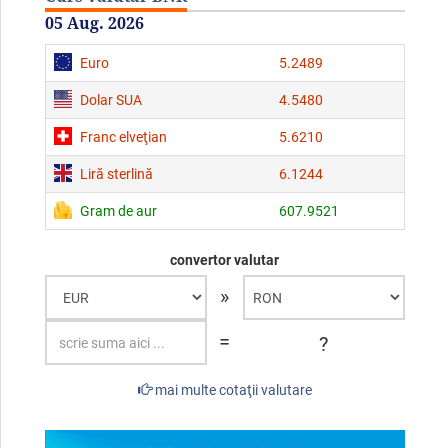
05 Aug. 2026
Euro
5.2489
Dolar SUA
4.5480
Franc elveţian
5.6210
Liră sterlină
6.1244
Gram de aur
607.9521
convertor valutar
»
=
?
mai multe cotaţii valutare