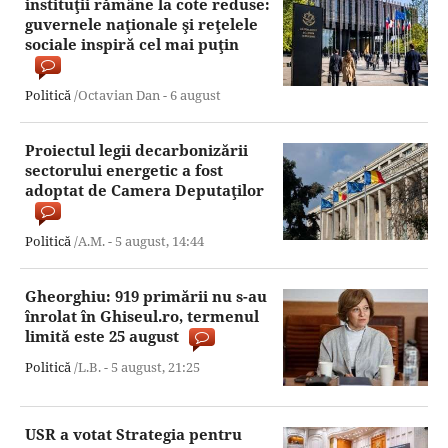
instituţii rămâne la cote reduse:
guvernele naţionale şi reţelele
sociale inspiră cel mai puţin
Politică
/Octavian Dan -
6 august
Proiectul legii decarbonizării
sectorului energetic a fost
adoptat de Camera Deputaţilor
Politică
/A.M. -
5 august,
14:44
Gheorghiu: 919 primării nu s-au
înrolat în Ghiseul.ro, termenul
limită este 25 august
Politică
/L.B. -
5 august,
21:25
USR a votat Strategia pentru