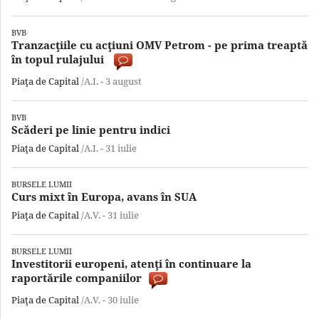
BVB
Tranzacţiile cu acţiuni OMV Petrom - pe prima treaptă
în topul rulajului
Piaţa de Capital
/A.I. -
3 august
BVB
Scăderi pe linie pentru indici
Piaţa de Capital
/A.I. -
31 iulie
BURSELE LUMII
Curs mixt în Europa, avans în SUA
Piaţa de Capital
/A.V. -
31 iulie
BURSELE LUMII
Investitorii europeni, atenţi în continuare la
raportările companiilor
Piaţa de Capital
/A.V. -
30 iulie