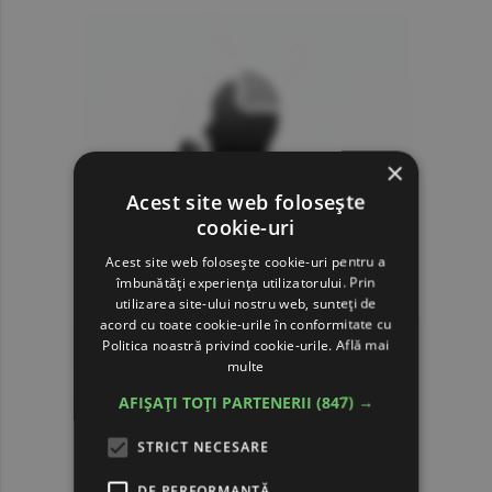
×
Acest site web folosește
cookie-uri
Acest site web folosește cookie-uri pentru a
îmbunătăți experiența utilizatorului. Prin
utilizarea site-ului nostru web, sunteți de
acord cu toate cookie-urile în conformitate cu
Politica noastră privind cookie-urile.
Află mai
multe
AFIȘAȚI TOȚI PARTENERII
(847) →
STRICT NECESARE
DE PERFORMANȚĂ