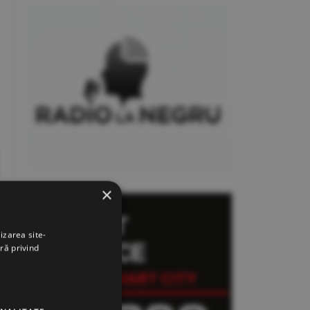
×
izarea site-
ră privind