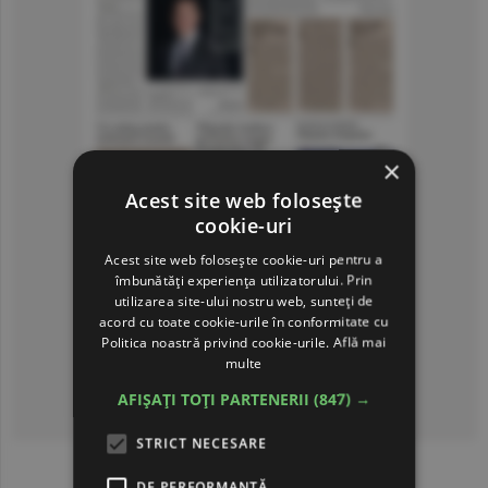
×
Acest site web folosește
cookie-uri
Acest site web folosește cookie-uri pentru a
îmbunătăți experiența utilizatorului. Prin
utilizarea site-ului nostru web, sunteți de
acord cu toate cookie-urile în conformitate cu
Politica noastră privind cookie-urile.
Află mai
multe
AFIȘAȚI TOȚI PARTENERII
(847) →
Consultă arhiva ziarului
STRICT NECESARE
DE PERFORMANȚĂ