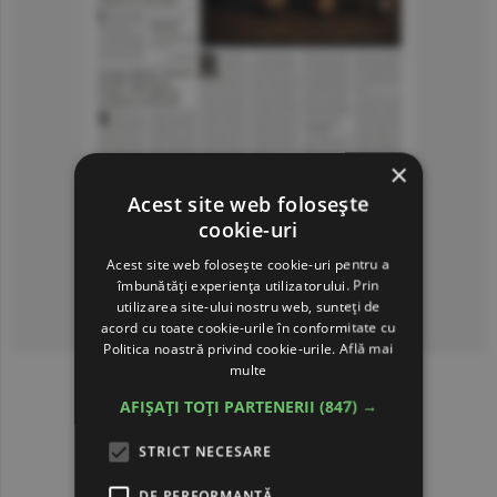
×
Acest site web folosește
cookie-uri
Acest site web folosește cookie-uri pentru a
îmbunătăți experiența utilizatorului. Prin
utilizarea site-ului nostru web, sunteți de
Consultă arhiva ziarului
acord cu toate cookie-urile în conformitate cu
Politica noastră privind cookie-urile.
Află mai
multe
AFIȘAȚI TOȚI PARTENERII
(847) →
STRICT NECESARE
DE PERFORMANȚĂ