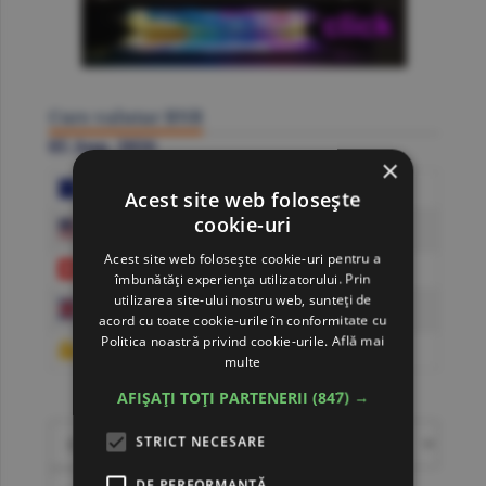
Curs valutar BNR
05 Aug. 2026
×
Euro
5.2489
Acest site web folosește
cookie-uri
Dolar SUA
4.5480
Acest site web folosește cookie-uri pentru a
Franc elveţian
5.6210
îmbunătăți experiența utilizatorului. Prin
utilizarea site-ului nostru web, sunteți de
Liră sterlină
6.1244
acord cu toate cookie-urile în conformitate cu
Politica noastră privind cookie-urile.
Află mai
Gram de aur
607.9521
multe
AFIȘAȚI TOȚI PARTENERII
(847) →
convertor valutar
»
STRICT NECESARE
DE PERFORMANȚĂ