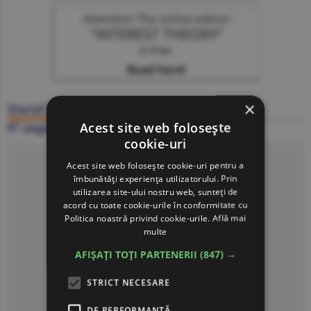
×
Ziarul BURSA
Acest site web folosește
07 august
cookie-uri
Click să citeşti ziarul
Acest site web folosește cookie-uri pentru a
îmbunătăți experiența utilizatorului. Prin
utilizarea site-ului nostru web, sunteți de
acord cu toate cookie-urile în conformitate cu
Politica noastră privind cookie-urile.
Află mai
multe
AFIȘAȚI TOȚI PARTENERII
(847) →
STRICT NECESARE
DE PERFORMANȚĂ