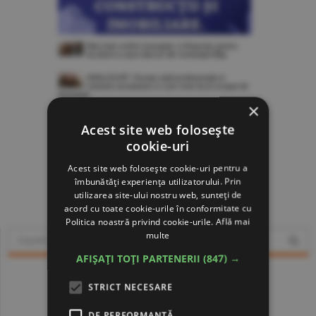
×
Acest site web folosește
cookie-uri
Acest site web folosește cookie-uri pentru a
îmbunătăți experiența utilizatorului. Prin
www.constructiibursa.ro
utilizarea site-ului nostru web, sunteți de
acord cu toate cookie-urile în conformitate cu
Politica noastră privind cookie-urile.
Află mai
multe
AFIȘAȚI TOȚI PARTENERII
(847) →
STRICT NECESARE
DE PERFORMANȚĂ