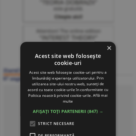
×
Acest site web folosește
cookie-uri
Ziarul BURSA
Acest site web folosește cookie-uri pentru a
07 august
îmbunătăți experiența utilizatorului. Prin
utilizarea site-ului nostru web, sunteți de
acord cu toate cookie-urile în conformitate cu
Click să citeşti ziarul
Politica noastră privind cookie-urile.
Află mai
multe
AFIȘAȚI TOȚI PARTENERII
(847) →
STRICT NECESARE
DE PERFORMANȚĂ