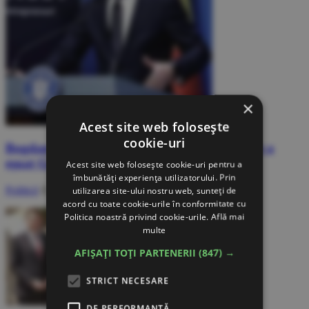
×
Acest site web folosește
cookie-uri
Bogdan Ivan: PSD a rezolvat în Parlament ce a
eşuat Guvernul Bolojan
Acest site web folosește cookie-uri pentru a
îmbunătăți experiența utilizatorului. Prin
Politică
/L.B. -
6 august,
20:37
utilizarea site-ului nostru web, sunteți de
acord cu toate cookie-urile în conformitate cu
Politica noastră privind cookie-urile.
Află mai
multe
AFIȘAȚI TOȚI PARTENERII
(847) →
STRICT NECESARE
DE PERFORMANȚĂ