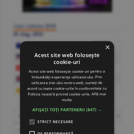
Curs valutar BNR
05 Aug. 2026
×
Euro
5.2489
Acest site web folosește
Dolar SUA
4.5480
cookie-uri
Franc elveţian
5.6210
Acest site web folosește cookie-uri pentru a
îmbunătăți experiența utilizatorului. Prin
Liră sterlină
6.1244
utilizarea site-ului nostru web, sunteți de
acord cu toate cookie-urile în conformitate cu
Gram de aur
607.9521
Politica noastră privind cookie-urile.
Află mai
multe
convertor valutar
AFIȘAȚI TOȚI PARTENERII
(847) →
»
STRICT NECESARE
=
?
DE PERFORMANȚĂ