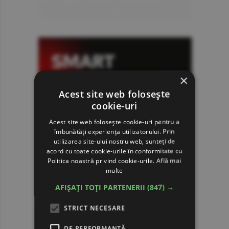
×
Acest site web folosește
cookie-uri
Acest site web folosește cookie-uri pentru a
îmbunătăți experiența utilizatorului. Prin
utilizarea site-ului nostru web, sunteți de
acord cu toate cookie-urile în conformitate cu
Politica noastră privind cookie-urile.
Află mai
multe
AFIȘAȚI TOȚI PARTENERII
(847) →
STRICT NECESARE
DE PERFORMANȚĂ