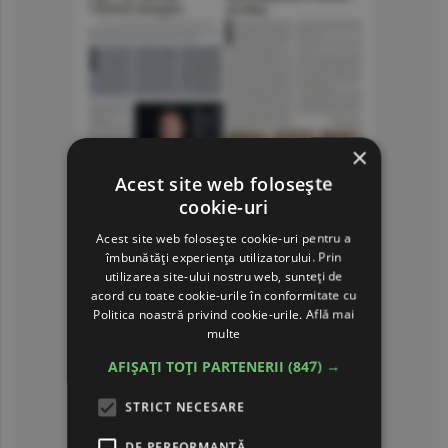
×
Acest site web folosește
cookie-uri
Acest site web folosește cookie-uri pentru a
îmbunătăți experiența utilizatorului. Prin
utilizarea site-ului nostru web, sunteți de
acord cu toate cookie-urile în conformitate cu
Politica noastră privind cookie-urile.
Află mai
multe
AFIȘAȚI TOȚI PARTENERII
(847) →
STRICT NECESARE
DE PERFORMANȚĂ