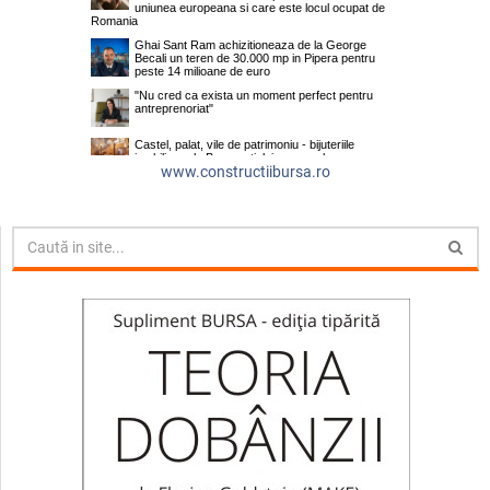
www.constructiibursa.ro