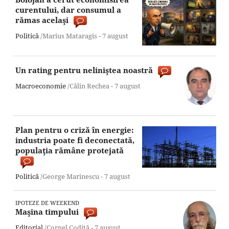
curentului, dar consumul a
rămas acelaşi
Politică
/Marius Mataragis -
7 august
Un rating pentru neliniştea noastră
Macroeconomie
/Călin Rechea -
7 august
Plan pentru o criză în energie:
industria poate fi deconectată,
populaţia rămâne protejată
Politică
/George Marinescu -
7 august
IPOTEZE DE WEEKEND
Maşina timpului
Editorial
/Cornel Codiţă -
7 august