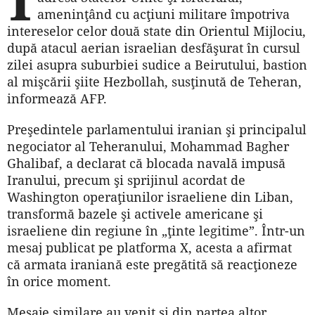
ameninţând cu acţiuni militare împotriva
intereselor celor două state din Orientul Mijlociu,
după atacul aerian israelian desfăşurat în cursul
zilei asupra suburbiei sudice a Beirutului, bastion
al mişcării şiite Hezbollah, susţinută de Teheran,
informează AFP.
Preşedintele parlamentului iranian şi principalul
negociator al Teheranului, Mohammad Bagher
Ghalibaf, a declarat că blocada navală impusă
Iranului, precum şi sprijinul acordat de
Washington operaţiunilor israeliene din Liban,
transformă bazele şi activele americane şi
israeliene din regiune în „ţinte legitime”. Într-un
mesaj publicat pe platforma X, acesta a afirmat
că armata iraniană este pregătită să reacţioneze
în orice moment.
Mesaje similare au venit şi din partea altor