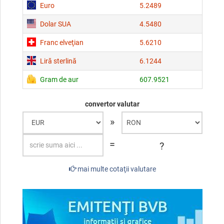
Euro
5.2489
Dolar SUA
4.5480
Franc elveţian
5.6210
Liră sterlină
6.1244
Gram de aur
607.9521
convertor valutar
»
=
?
mai multe cotaţii valutare