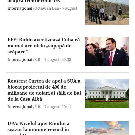
asupra frontierelor UE
Internaţional
/Octavian Dan -
7 august
EFE: Rubio avertizează Cuba că
nu mai are nicio „supapă de
scăpare”
Internaţional
/Z.B. -
7 august,
20:33
Reuters: Curtea de apel a SUA a
blocat proiectul de 400 de
milioane de dolari al sălii de bal
de la Casa Albă
Internaţional
/Z.B. -
7 august,
20:11
DPA: Nivelul apei Rinului a
scăzut la minime record în