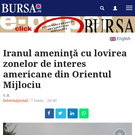
English
Iranul ameninţă cu lovirea
zonelor de interes
americane din Orientul
Mijlociu
S.B.
Internaţional
/
7 iunie,
20:40