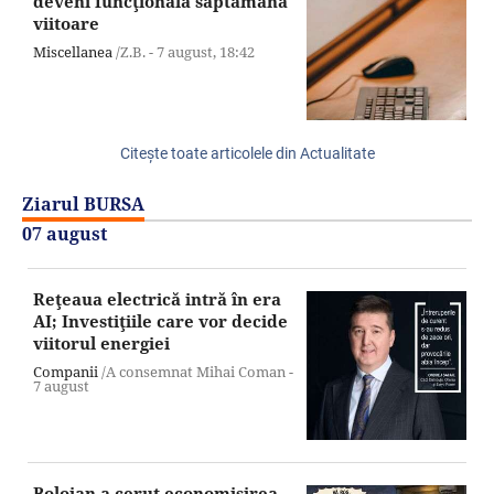
deveni funcţională săptămâna
viitoare
Miscellanea
/Z.B. -
7 august,
18:42
Citeşte toate articolele din Actualitate
Ziarul BURSA
07 august
Reţeaua electrică intră în era
AI; Investiţiile care vor decide
viitorul energiei
Companii
/A consemnat Mihai Coman -
7 august
Bolojan a cerut economisirea