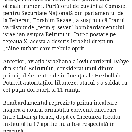
oficiali iranieni. Purtătorul de cuvânt al Comisiei
pentru Securitate Naţională din parlamentul de
la Teheran, Ebrahim Rezaei, a susţinut că Iranul
va răspunde „ferm şi sever” bombardamentului
israelian asupra Beirutului. Într-o postare pe
reţeaua X, acesta a descris Israelul drept un
„câine turbat” care trebuie oprit.
Anterior, aviaţia israeliană a lovit cartierul Dahye
din sudul Beirutului, considerat unul dintre
principalele centre de influenţă ale Hezbollah.
Potrivit autorităţilor libaneze, atacul s-a soldat cu
cel puţin doi morţi şi 11 răniţi.
Bombardamentul reprezintă prima încălcare
majoră a noului armistiţiu convenit miercuri
între Liban şi Israel, după ce încetarea focului
instituită la 17 aprilie nu a fost respectată în
practică.