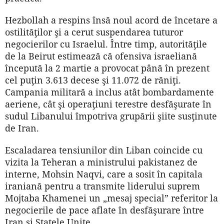
Hezbollah a respins însă noul acord de încetare a
ostilităţilor şi a cerut suspendarea tuturor
negocierilor cu Israelul. Între timp, autorităţile
de la Beirut estimează că ofensiva israeliană
începută la 2 martie a provocat până în prezent
cel puţin 3.613 decese şi 11.072 de răniţi.
Campania militară a inclus atât bombardamente
aeriene, cât şi operaţiuni terestre desfăşurate în
sudul Libanului împotriva grupării şiite susţinute
de Iran.
Escaladarea tensiunilor din Liban coincide cu
vizita la Teheran a ministrului pakistanez de
interne, Mohsin Naqvi, care a sosit în capitala
iraniană pentru a transmite liderului suprem
Mojtaba Khamenei un „mesaj special” referitor la
negocierile de pace aflate în desfăşurare între
Iran şi Statele Unite.