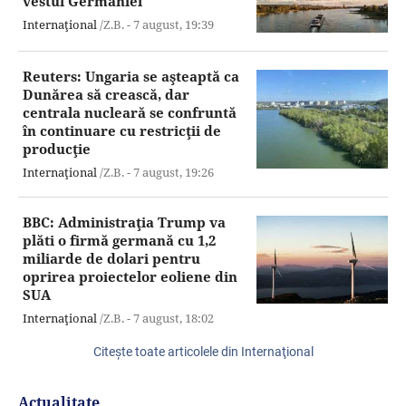
vestul Germaniei
Internaţional
/Z.B. -
7 august,
19:39
Reuters: Ungaria se aşteaptă ca
Dunărea să crească, dar
centrala nucleară se confruntă
în continuare cu restricţii de
producţie
Internaţional
/Z.B. -
7 august,
19:26
BBC: Administraţia Trump va
plăti o firmă germană cu 1,2
miliarde de dolari pentru
oprirea proiectelor eoliene din
SUA
Internaţional
/Z.B. -
7 august,
18:02
Citeşte toate articolele din Internaţional
Actualitate