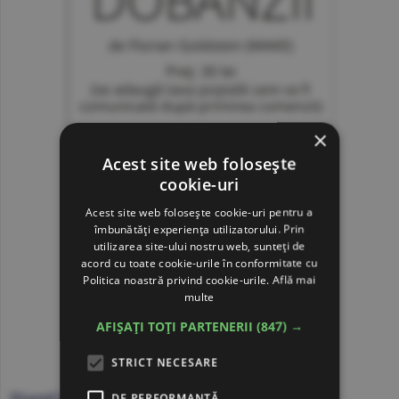
×
Acest site web folosește
cookie-uri
Acest site web folosește cookie-uri pentru a
îmbunătăți experiența utilizatorului. Prin
utilizarea site-ului nostru web, sunteți de
acord cu toate cookie-urile în conformitate cu
Politica noastră privind cookie-urile.
Află mai
multe
AFIȘAȚI TOȚI PARTENERII
(847) →
STRICT NECESARE
Ziarul BURSA
DE PERFORMANȚĂ