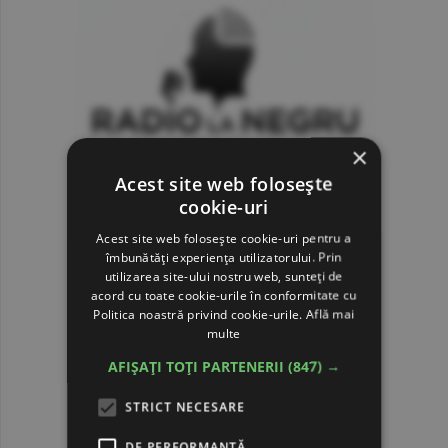
×
Acest site web folosește
cookie-uri
Acest site web folosește cookie-uri pentru a
îmbunătăți experiența utilizatorului. Prin
utilizarea site-ului nostru web, sunteți de
acord cu toate cookie-urile în conformitate cu
Politica noastră privind cookie-urile.
Află mai
multe
AFIȘAȚI TOȚI PARTENERII
(847) →
STRICT NECESARE
DE PERFORMANȚĂ