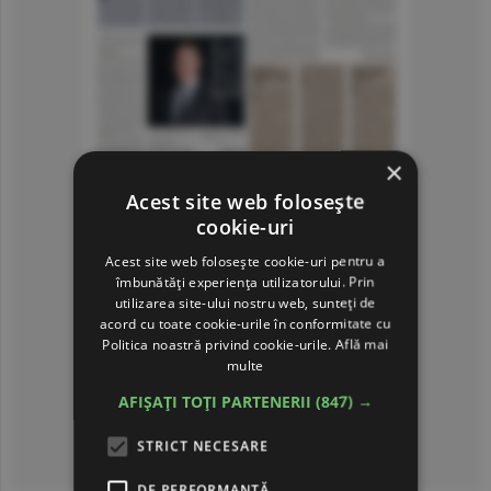
×
Acest site web folosește
cookie-uri
Acest site web folosește cookie-uri pentru a
îmbunătăți experiența utilizatorului. Prin
utilizarea site-ului nostru web, sunteți de
acord cu toate cookie-urile în conformitate cu
Politica noastră privind cookie-urile.
Află mai
multe
AFIȘAȚI TOȚI PARTENERII
(847) →
STRICT NECESARE
Consultă arhiva ziarului
DE PERFORMANȚĂ