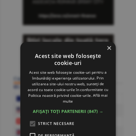
×
Acest site web folosește
cookie-uri
Acest site web folosește cookie-uri pentru a
Curs valutar BNR
îmbunătăți experiența utilizatorului. Prin
utilizarea site-ului nostru web, sunteți de
05 Aug. 2026
acord cu toate cookie-urile în conformitate cu
Politica noastră privind cookie-urile.
Află mai
Euro
5.2489
multe
Dolar SUA
4.5480
AFIȘAȚI TOȚI PARTENERII
(847) →
Franc elveţian
5.6210
STRICT NECESARE
Liră sterlină
6.1244
DE PERFORMANȚĂ