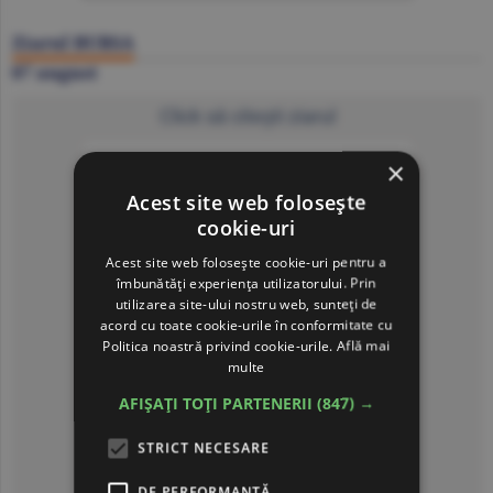
Ziarul BURSA
07 august
Click să citeşti ziarul
×
Acest site web folosește
cookie-uri
Acest site web folosește cookie-uri pentru a
îmbunătăți experiența utilizatorului. Prin
utilizarea site-ului nostru web, sunteți de
acord cu toate cookie-urile în conformitate cu
Politica noastră privind cookie-urile.
Află mai
multe
AFIȘAȚI TOȚI PARTENERII
(847) →
STRICT NECESARE
DE PERFORMANȚĂ