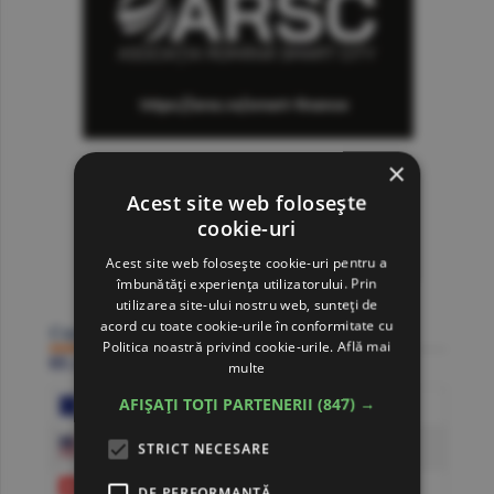
×
Acest site web folosește
cookie-uri
Acest site web folosește cookie-uri pentru a
îmbunătăți experiența utilizatorului. Prin
utilizarea site-ului nostru web, sunteți de
acord cu toate cookie-urile în conformitate cu
Curs valutar BNR
Politica noastră privind cookie-urile.
Află mai
05 Aug. 2026
multe
AFIȘAȚI TOȚI PARTENERII
(847) →
Euro
5.2489
Dolar SUA
4.5480
STRICT NECESARE
Franc elveţian
5.6210
DE PERFORMANȚĂ