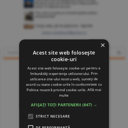
www.constructiibursa.ro
×
Acest site web folosește
cookie-uri
Acest site web folosește cookie-uri pentru a
îmbunătăți experiența utilizatorului. Prin
utilizarea site-ului nostru web, sunteți de
acord cu toate cookie-urile în conformitate cu
Politica noastră privind cookie-urile.
Află mai
multe
AFIȘAȚI TOȚI PARTENERII
(847) →
STRICT NECESARE
DE PERFORMANȚĂ