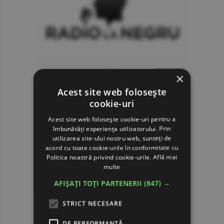
×
Acest site web folosește
cookie-uri
Acest site web folosește cookie-uri pentru a
îmbunătăți experiența utilizatorului. Prin
utilizarea site-ului nostru web, sunteți de
acord cu toate cookie-urile în conformitate cu
Politica noastră privind cookie-urile.
Află mai
multe
AFIȘAȚI TOȚI PARTENERII
(847) →
STRICT NECESARE
DE PERFORMANȚĂ