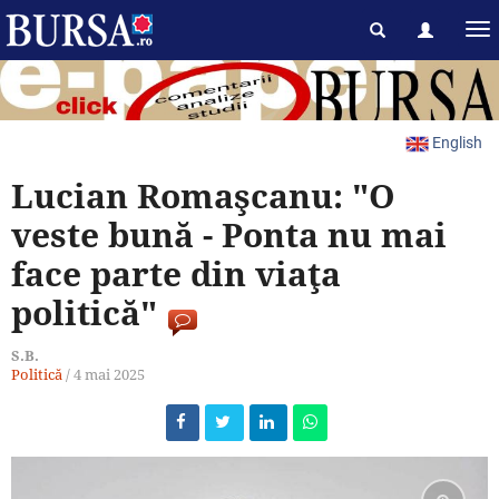
English
Lucian Romaşcanu: "O
veste bună - Ponta nu mai
face parte din viaţa
politică"
S.B.
Politică
/
4 mai 2025