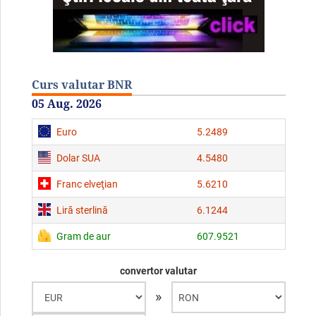
Curs valutar BNR
05 Aug. 2026
Euro
5.2489
Dolar SUA
4.5480
Franc elveţian
5.6210
Liră sterlină
6.1244
Gram de aur
607.9521
convertor valutar
»