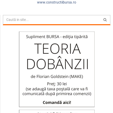
www.constructiibursa.ro