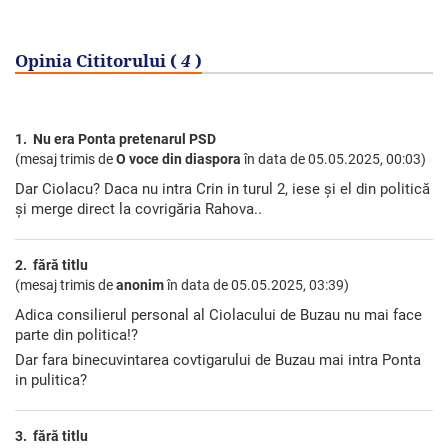
Opinia Cititorului (
4
)
1. Nu era Ponta pretenarul PSD
(mesaj trimis de
O voce din diaspora
în data de
05.05.2025, 00:03)
Dar Ciolacu? Daca nu intra Crin in turul 2, iese și el din politică
și merge direct la covrigăria Rahova..
2. fără titlu
(mesaj trimis de
anonim
în data de
05.05.2025, 03:39)
Adica consilierul personal al Ciolacului de Buzau nu mai face
parte din politica!?
Dar fara binecuvintarea covtigarului de Buzau mai intra Ponta
in pulitica?
3. fără titlu