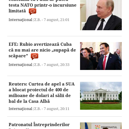
testa NATO printr-o incursiune
limitată
Internaţional
/Z.B. -
7 august,
21:01
EFE: Rubio avertizează Cuba
că nu mai are nicio „supapă de
scăpare”
Internaţional
/Z.B. -
7 august,
20:33
Reuters: Curtea de apel a SUA
a blocat proiectul de 400 de
milioane de dolari al sălii de
bal de la Casa Albă
Internaţional
/Z.B. -
7 august,
20:11
Patronatul Întreprinderilor