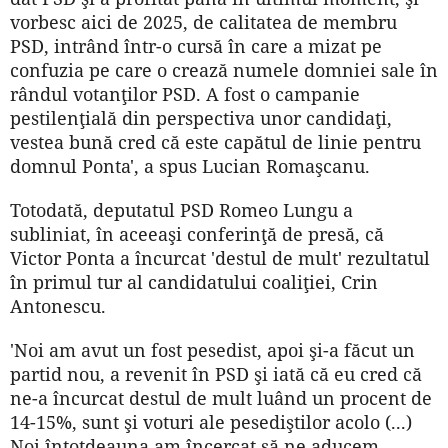
vorbesc aici de 2025, de calitatea de membru
PSD, intrând într-o cursă în care a mizat pe
confuzia pe care o crează numele domniei sale în
rândul votanţilor PSD. A fost o campanie
pestilenţială din perspectiva unor candidaţi,
vestea bună cred că este capătul de linie pentru
domnul Ponta', a spus Lucian Romaşcanu.
Totodată, deputatul PSD Romeo Lungu a
subliniat, în aceeaşi conferinţă de presă, că
Victor Ponta a încurcat 'destul de mult' rezultatul
în primul tur al candidatului coaliţiei, Crin
Antonescu.
'Noi am avut un fost pesedist, apoi şi-a făcut un
partid nou, a revenit în PSD şi iată că eu cred că
ne-a încurcat destul de mult luând un procent de
14-15%, sunt şi voturi ale pesediştilor acolo (...)
Noi întotdeauna am încercat să ne aducem