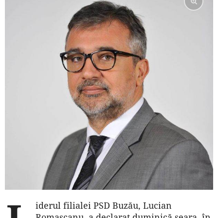
L
iderul filialei PSD Buzău, Lucian
Romaşcanu, a declarat duminică seara, în