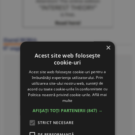
Ziarul BURSA
×
07 august
Acest site web folosește
Click să citeşti ziarul
cookie-uri
Acest site web folosește cookie-uri pentru a
îmbunătăți experiența utilizatorului. Prin
utilizarea site-ului nostru web, sunteți de
acord cu toate cookie-urile în conformitate cu
Politica noastră privind cookie-urile.
Află mai
multe
AFIȘAȚI TOȚI PARTENERII
(847) →
STRICT NECESARE
DE PERFORMANȚĂ