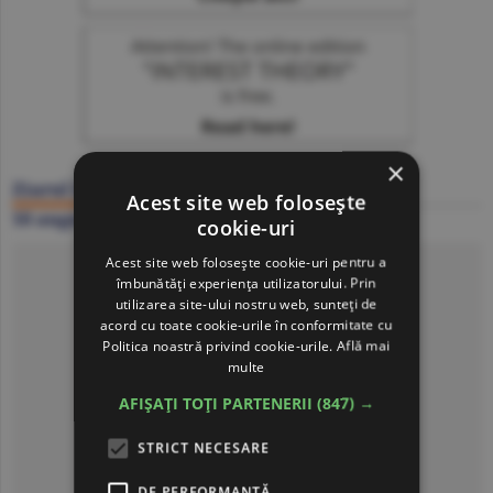
×
Ziarul BURSA
Acest site web folosește
10 august
cookie-uri
Click să citeşti ziarul
Acest site web folosește cookie-uri pentru a
îmbunătăți experiența utilizatorului. Prin
utilizarea site-ului nostru web, sunteți de
acord cu toate cookie-urile în conformitate cu
Politica noastră privind cookie-urile.
Află mai
multe
AFIȘAȚI TOȚI PARTENERII
(847) →
STRICT NECESARE
DE PERFORMANȚĂ