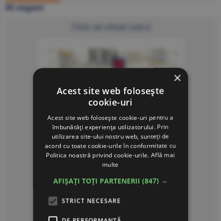
06 august
Click să citeşti ziarul
×
Acest site web folosește
cookie-uri
Acest site web folosește cookie-uri pentru a
îmbunătăți experiența utilizatorului. Prin
utilizarea site-ului nostru web, sunteți de
acord cu toate cookie-urile în conformitate cu
Politica noastră privind cookie-urile.
Află mai
multe
AFIȘAȚI TOȚI PARTENERII
(847) →
STRICT NECESARE
DE PERFORMANȚĂ