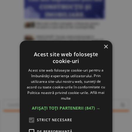
×
Acest site web folosește
cookie-uri
Acest site web folosește cookie-uri pentru a
îmbunătăți experiența utilizatorului. Prin
utilizarea site-ului nostru web, sunteți de
www.constructiibursa.ro
acord cu toate cookie-urile în conformitate cu
Politica noastră privind cookie-urile.
Află mai
multe
AFIȘAȚI TOȚI PARTENERII
(847) →
STRICT NECESARE
DE PERFORMANȚĂ