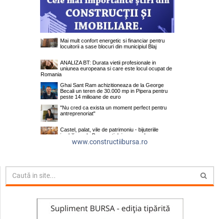
www.constructiibursa.ro