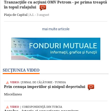
Tranzacţiile cu acţiuni OMV Petrom - pe prima treaptă
în topul rulajului
Piaţa de Capital
/A.I. -
3 august
mai multe articole
SECŢIUNEA VIDEO
/ JURNAL DE CĂLĂTORIE - TUNISIA
Prin cenuşa imperiilor şi nisipul deşertului
Miscellanea
| CORESPONDENŢĂ DIN TURCIA
Antalya - istorie şi experienţe premium