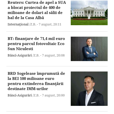
Reuters: Curtea de apel a SUA
a blocat proiectul de 400 de
milioane de dolari al sălii de
bal de la Casa Albă
Internaţional
/Z.B. -
7 august,
20:11
BT: finanţare de 71,4 mil euro
pentru parcul fotovoltaic Eco
Sun Niculesti
Bănci-Asigurări
/Z.B. -
7 august,
20:08
BRD Sogelease împrumută de
la BEI 100 milioane euro
pentru extinderea finanţării
destinate IMM-urilor
Bănci-Asigurări
/Z.B. -
7 august,
20:00