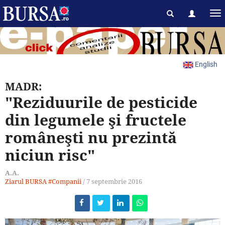
English
MADR:
"Reziduurile de pesticide
din legumele şi fructele
româneşti nu prezintă
niciun risc"
A.A.
Ziarul BURSA
#Companii
/
7 septembrie 2016