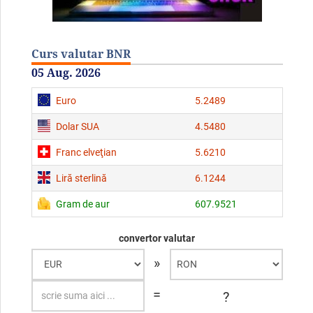
Curs valutar BNR
05 Aug. 2026
Euro
5.2489
Dolar SUA
4.5480
Franc elveţian
5.6210
Liră sterlină
6.1244
Gram de aur
607.9521
convertor valutar
»
=
?