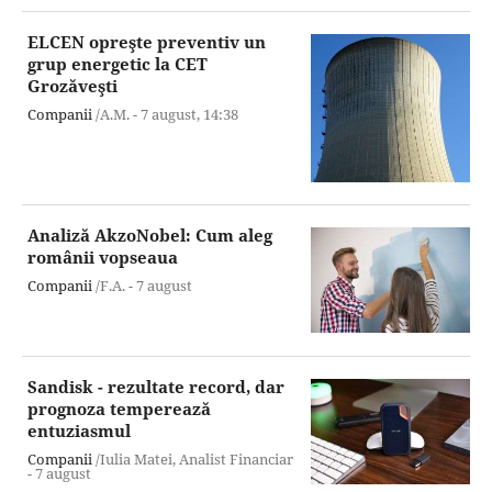
ELCEN opreşte preventiv un
grup energetic la CET
Grozăveşti
Companii
/A.M. -
7 august,
14:38
Analiză AkzoNobel: Cum aleg
românii vopseaua
Companii
/F.A. -
7 august
Sandisk - rezultate record, dar
prognoza temperează
entuziasmul
Companii
/Iulia Matei, Analist Financiar
-
7 august