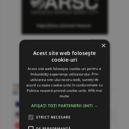
×
Acest site web folosește
cookie-uri
Acest site web folosește cookie-uri pentru a
îmbunătăți experiența utilizatorului. Prin
utilizarea site-ului nostru web, sunteți de
Curs valutar BNR
acord cu toate cookie-urile în conformitate cu
Politica noastră privind cookie-urile.
Află mai
05 Aug. 2026
multe
Euro
5.2489
AFIȘAȚI TOȚI PARTENERII
(847) →
Dolar SUA
4.5480
STRICT NECESARE
Franc elveţian
5.6210
DE PERFORMANȚĂ