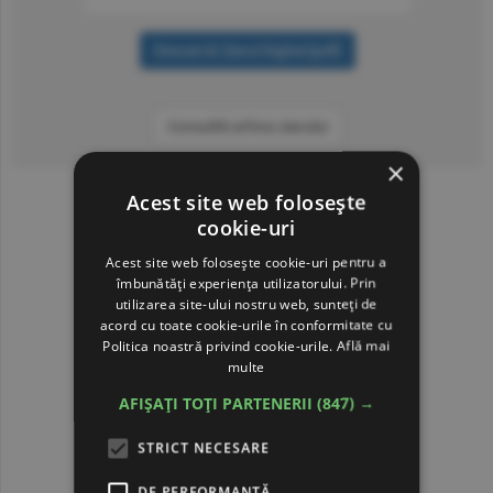
Consultă arhiva ziarului
×
Acest site web folosește
cookie-uri
Acest site web folosește cookie-uri pentru a
îmbunătăți experiența utilizatorului. Prin
utilizarea site-ului nostru web, sunteți de
acord cu toate cookie-urile în conformitate cu
Politica noastră privind cookie-urile.
Află mai
multe
AFIȘAȚI TOȚI PARTENERII
(847) →
STRICT NECESARE
DE PERFORMANȚĂ