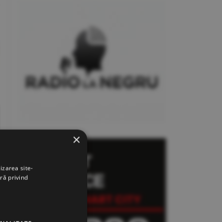
×
izarea site-
ră privind