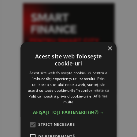
×
Acest site web folosește
cookie-uri
Acest site web folosește cookie-uri pentru a
îmbunătăți experiența utilizatorului. Prin
utilizarea site-ului nostru web, sunteți de
acord cu toate cookie-urile în conformitate cu
Politica noastră privind cookie-urile.
Află mai
multe
AFIȘAȚI TOȚI PARTENERII
(847) →
STRICT NECESARE
DE PERFORMANȚĂ