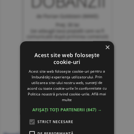
×
Acest site web folosește
cookie-uri
Acest site web folosește cookie-uri pentru a
îmbunătăți experiența utilizatorului. Prin
utilizarea site-ului nostru web, sunteți de
acord cu toate cookie-urile în conformitate cu
Politica noastră privind cookie-urile.
Află mai
multe
AFIȘAȚI TOȚI PARTENERII
(847) →
STRICT NECESARE
DE PERFORMANȚĂ