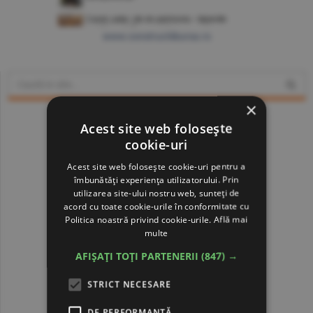
www.constructiibursa.ro
×
Acest site web folosește
cookie-uri
Acest site web folosește cookie-uri pentru a
îmbunătăți experiența utilizatorului. Prin
utilizarea site-ului nostru web, sunteți de
acord cu toate cookie-urile în conformitate cu
Politica noastră privind cookie-urile.
Află mai
multe
AFIȘAȚI TOȚI PARTENERII
(847) →
STRICT NECESARE
DE PERFORMANȚĂ