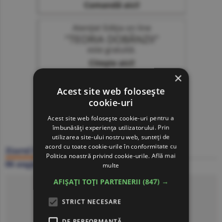
×
Acest site web folosește
cookie-uri
Acest site web folosește cookie-uri pentru a
îmbunătăți experiența utilizatorului. Prin
utilizarea site-ului nostru web, sunteți de
acord cu toate cookie-urile în conformitate cu
Ziarul BURSA
Politica noastră privind cookie-urile.
Află mai
06 august
multe
AFIȘAȚI TOȚI PARTENERII
(847) →
Click să citeşti ziarul
STRICT NECESARE
DE PERFORMANȚĂ