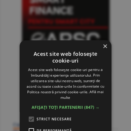
×
Acest site web folosește
cookie-uri
Acest site web folosește cookie-uri pentru a
îmbunătăți experiența utilizatorului. Prin
utilizarea site-ului nostru web, sunteți de
acord cu toate cookie-urile în conformitate cu
Politica noastră privind cookie-urile.
Află mai
multe
AFIȘAȚI TOȚI PARTENERII
(847) →
STRICT NECESARE
Curs valutar BNR
DE PERFORMANȚĂ