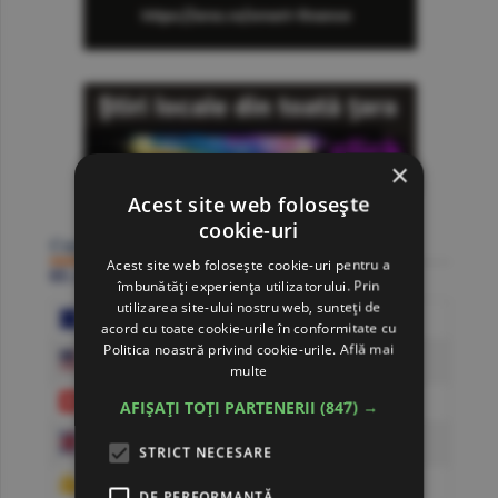
×
Acest site web folosește
cookie-uri
Curs valutar BNR
Acest site web folosește cookie-uri pentru a
05 Aug. 2026
îmbunătăți experiența utilizatorului. Prin
utilizarea site-ului nostru web, sunteți de
Euro
5.2489
acord cu toate cookie-urile în conformitate cu
Politica noastră privind cookie-urile.
Află mai
Dolar SUA
4.5480
multe
Franc elveţian
5.6210
AFIȘAȚI TOȚI PARTENERII
(847) →
Liră sterlină
6.1244
STRICT NECESARE
Gram de aur
607.9521
DE PERFORMANȚĂ