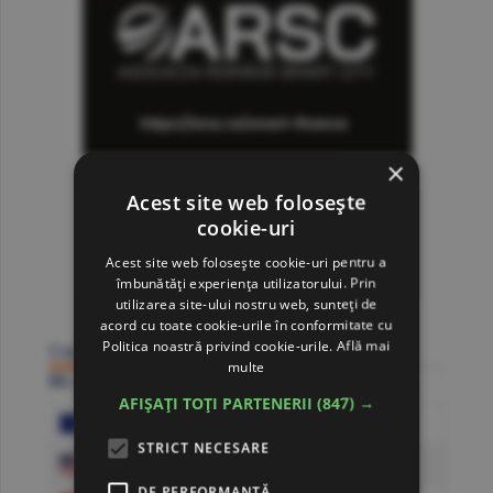
×
Acest site web folosește
cookie-uri
Acest site web folosește cookie-uri pentru a
îmbunătăți experiența utilizatorului. Prin
utilizarea site-ului nostru web, sunteți de
acord cu toate cookie-urile în conformitate cu
Politica noastră privind cookie-urile.
Află mai
Curs valutar BNR
multe
05 Aug. 2026
AFIȘAȚI TOȚI PARTENERII
(847) →
Euro
5.2489
STRICT NECESARE
Dolar SUA
4.5480
DE PERFORMANȚĂ