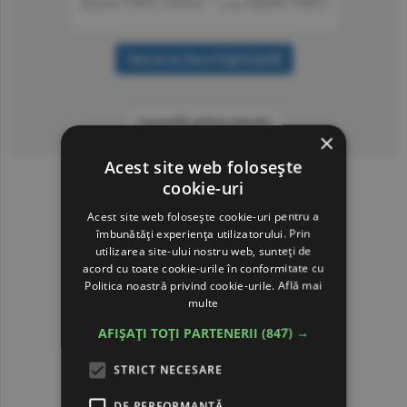
Consultă arhiva ziarului
×
Acest site web folosește
cookie-uri
Acest site web folosește cookie-uri pentru a
îmbunătăți experiența utilizatorului. Prin
utilizarea site-ului nostru web, sunteți de
acord cu toate cookie-urile în conformitate cu
Politica noastră privind cookie-urile.
Află mai
multe
AFIȘAȚI TOȚI PARTENERII
(847) →
STRICT NECESARE
DE PERFORMANȚĂ